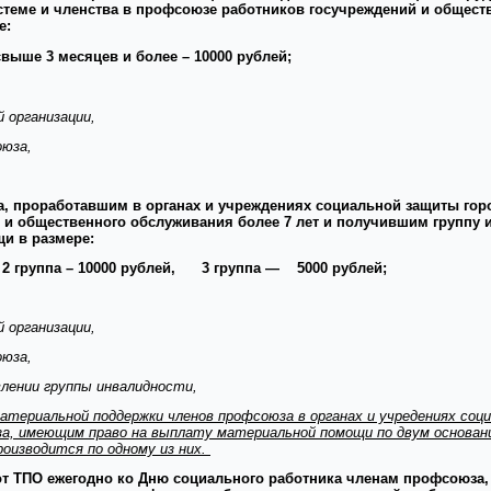
стеме и членства в профсоюзе работников госучреждений и обществ
е:
свыше 3 месяцев и более –
10000 рублей;
 организации,
оюза,
проработавшим в органах и учреждениях социальной защиты гор
 и общественного обслуживания более 7 лет и получившим группу 
и в размере:
2 группа –
10000 рублей, 3 группа —
5000 рублей;
 организации,
оюза,
влении группы инвалидности,
материальной поддержки членов профсоюза в органах и учредениях соц
 имеющим право на выплату материальной помощи по двум основания
оизводится по одному из них.
от ТПО ежегодно ко Дню социального работника членам профсоюза,