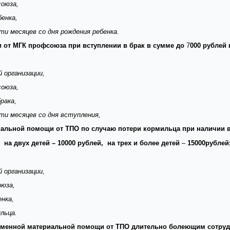
союза,
бенка,
и месяцев со дня рождения ребенка.
 от МГК профсоюза при вступлении в брак в сумме до
7
000 рублей 
 организации,
союза,
брака,
и месяцев со дня вступления,
альной помощи от ТПО по случаю потери кормильца при наличии в 
 на двух детей –
10000 рублей, на трех и более детей
–
15000рублей
 организации,
оюза,
нка,
льца.
временной материальной помощи от ТПО длительно болеющим сотру