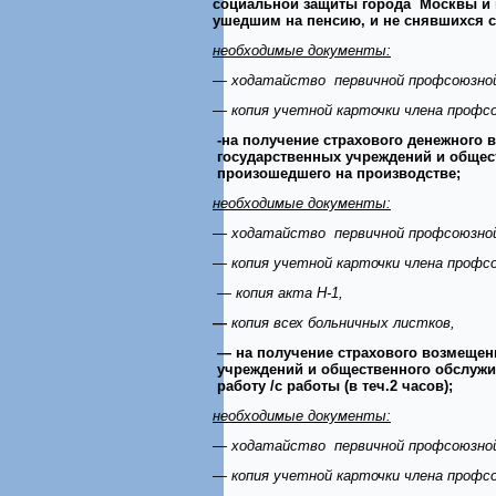
социальной защиты города Москвы и 
ушедшим на пенсию, и не снявшихся с
необходимые документы:
— ходатайство первичной профсоюзной
— копия учетной карточки члена профс
-на получение страхового денежного
государственных учреждений и общест
произошедшего на производстве;
необходимые документы:
— ходатайство первичной профсоюзной
— копия учетной карточки члена профс
— копия акта Н-1,
—
копия всех больничных листков,
— на получение страхового возмещен
учреждений и общественного обслужив
работу /с работы (в теч.2 часов);
необходимые документы:
— ходатайство первичной профсоюзной
— копия учетной карточки члена профс