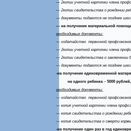
— 2копии учетной карточки члена проф
— 2копии свидетельства о рождении ре
— документы подаются не позднее шест
— на получение материальной помощи
необходимые документы:
— ходатайство первичной профсоюзной
— 2копии учетной карточки члена проф
— 2копии свидетельства о заключении 
— документы подаются не позднее шест
-на получение единовременной матери
на одного ребенка
–
5000 рублей,
необходимые документы:
— ходатайство первичной профсоюзной
— копия учетной карточки члена профс
— копия свидетельства о рождении ребе
— копия свидетельства о смерти корми
-на получение один раз в год едино