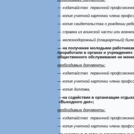
— ходатайство первичной профсоюзной
— копия учетной карточки члена профс
— копия свидетельства о рождении ребе
— справка из воинской части или военк
— железнодорожный (плацкартный) биле
— на получение молодыми работникам
проработали в органах и учреждения
общественного обслуживания не мене
необходимые документы:
— ходатайство первичной профсоюзной
— копия учетной карточки члена профс
— копия диплома,
—
на содействие в организации отдых
«Выходного дня»;
необходимые документы:
— ходатайство первичной профсоюзной
— копия учетной карточки члена профс