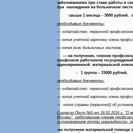
заболеваниями при стаже работы в си
при нахождении на больничном листк
свыше 1 месяца
–
5000 рублей
,
необходимые документы:
— ходатайство первичной профсоюзной
— копия учетной карточки члена профс
—
копия всех больничных листков,
— на получение, членом профсоюза, 
профсоюзе работников госучреждений
единовременной материальной помощ
-­ 1 группа –
15000 рублей, 
необходимые документы:
— ходатайство первичной профсоюзной
— копия учетной карточки члена профс
— копия справки (первичной) об устано
Согласно Пост.№5 от 18.02.2016 г. "О 
Москвы" работающим членам профсоюза,
установлением группы инвалидности, пр
-на получение материальной помощи 