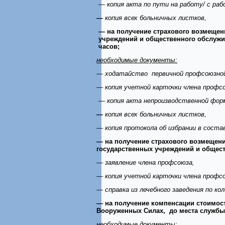
— копия акта по пути на работу/ с ра
—
копия всех больничных листков,
— на получение страхового возмещен
учреждений и общественного обслужив
часов;
необходимые документы:
— ходатайство первичной профсоюзной
— копия учетной карточки члена профс
— копия акта непроизводственной фор
—
копия всех больничных листков,
— копия протокола об избрании в соста
— на получение страхового возмещен
государственных учреждений и общест
— заявление члена профсоюза,
— копия учетной карточки члена профс
— справка из лечебного заведения по к
— на получение компенсации стоимост
Вооруженных Силах, до места службы 
необходимые документы: