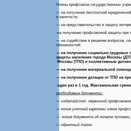
Члены профсоюза государственных учре
— на получение бесплатной юридической 
и занятости;
— на представительство и защиту интер
-на получение профсоюзной защиты при п
— на содействие в решении вопросов, с
обязанностей;
— на получение социально-трудовых л
защиты населения города Москвы (ДТ
Москвы (ТПО) и коллективным догово
— на получение материальной помощи
— на получение дотации от ТПО на при
один раз в 1 год. Максимальная сумма
необходимые документы:
— ходатайство первичной профсоюзной
— копия учетной карточки члена профс
— -копия документа об оплате путевки,
— обратный талон