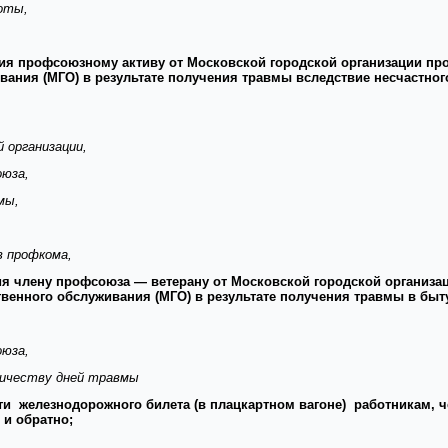
боты,
ия профсоюзному активу от Московской городской организации пр
ания (МГО) в результате получения травмы вследствие несчастног
 организации,
оюза,
мы,
в профкома,
ия члену профсоюза — ветерану от Московской городской организа
венного обслуживания (МГО) в результате получения травмы в быт
оюза,
оличеству дней травмы
и железнодорожного билета (в плацкартном вагоне) работникам, ч
и обратно;