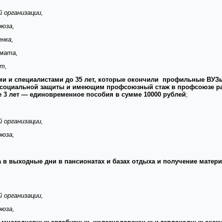
 организации,
оюза,
нка,
омата,
т,
и и специалистами до 35 лет, которые окончили профильные ВУ
х социальной защиты и имеющим профсоюзный стаж в профсоюзе р
е 3 лет — единовременное пособия в сумме
10000 рублей
;
 организации,
оюза,
а в выходные дни в пансионатах и базах отдыха и получение матер
 организации,
оюза,