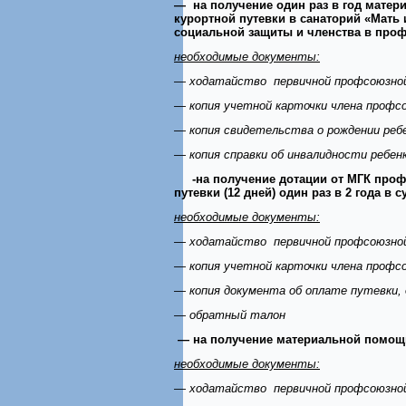
— на получение один раз в год матери
курортной путевки в санаторий «Мать
социальной защиты и членства в проф
необходимые документы:
— ходатайство первичной профсоюзной
— копия учетной карточки члена профс
— копия свидетельства о рождении ребе
— копия справки об инвалидности ребенк
-на получение дотации от МГК профс
путевки (12 дней)
один раз в 2 года в 
необходимые документы:
— ходатайство первичной профсоюзной
— копия учетной карточки члена профс
— копия документа об оплате путевки, 
— обратный талон
— на получение материальной помощи
необходимые документы:
— ходатайство первичной профсоюзной