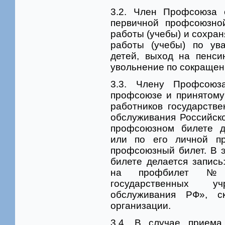
3.2. Член Профсоюза 
первичной профсоюзно
работы (учебы) и сохран
работы (учебы) по ув
детей, выход на пенси
увольнение по сокращен
3.3. Члену Профсоюз
профсоюзе и принятому
работников государств
обслуживания Российск
профсоюзном билете д
или по его личной п
профсоюзный билет. В 
билете делается запис
на профбилет №_
государственных у
обслуживания РФ», с
организации.
3.4. В случае прием