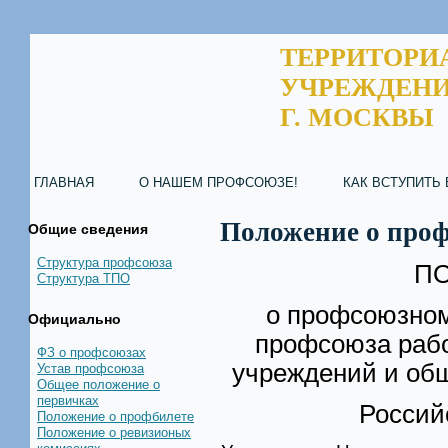
ТЕРРИТОРИ
УЧРЕЖДЕНИ
Г. МОСКВЫ
ГЛАВНАЯ
О НАШЕМ ПРОФСОЮЗЕ!
КАК ВСТУПИТЬ
Положение о проф
Общие сведения
Структура профсоюза
П
Структура ТПО
о профсоюзном
Официально
профсоюза рабо
ФЗ о профсоюзах
учреждений и об
Устав профсоюза
Общее положение о
первичках
Россий
Положение о профбилете
Положение о ревизионых