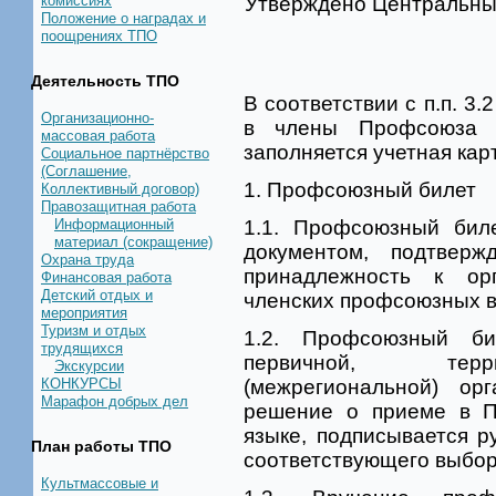
комиссиях
Утверждено Центральны
Положение о наградах и
поощрениях ТПО
Деятельность ТПО
В соответствии с п.п. 3
Организационно-
в члены Профсоюза 
массовая работа
заполняется учетная кар
Социальное партнёрство
(Соглашение,
1. Профсоюзный билет
Коллективный договор)
Правозащитная работа
Информационный
1.1. Профсоюзный биле
материал (сокращение)
документом, подтвер
Охрана труда
принадлежность к ор
Финансовая работа
Детский отдых и
членских профсоюзных в
мероприятия
Туризм и отдых
1.2. Профсоюзный би
трудящихся
первичной, терри
Экскурсии
КОНКУРСЫ
(межрегиональной) ор
Марафон добрых дел
решение о приеме в П
языке, подписывается р
План работы ТПО
соответствующего выбор
Культмассовые и