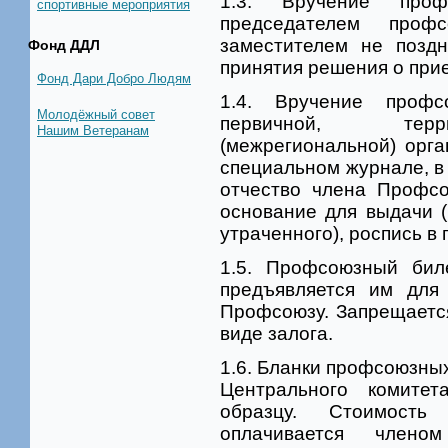
1.3. Вручение проф
спортивные мероприятия
председателем проф
заместителем не позд
Фонд ДДЛ
принятия решения о при
Фонд Дари Добро Людям
1.4. Вручение профс
Молодёжный совет
первичной, терри
Нашим Ветеранам
(межрегиональной) орг
специальном журнале, в
отчество члена Профсо
основание для выдачи (
утраченного), роспись в 
1.5. Профсоюзный бил
предъявляется им для
Профсоюзу. Запрещаетс
виде залога.
1.6. Бланки профсоюзных
Центрального комите
образцу. Стоимость
оплачивается члено